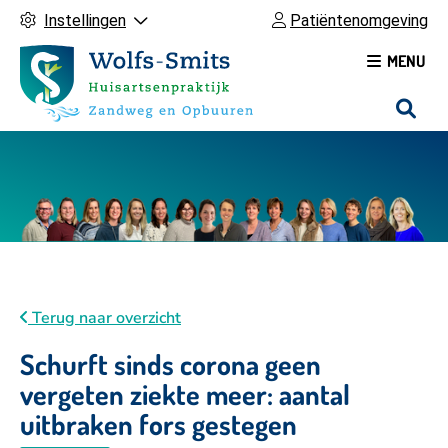
Instellingen
Patiëntenomgeving
MENU
H
o
o
f
d
m
e
n
u
Terug naar overzicht
Schurft sinds corona geen
vergeten ziekte meer: aantal
uitbraken fors gestegen