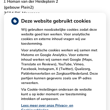
J. Homan van der Heideplein 2
(gebouw Plein2)
3604 DK Maarssen
T:
0346-561269
Deze website gebruikt cookies
Wij gebruiken noodzakelijke cookies zodat deze
website goed kan werken. Voor analytische
cookies en externe inhoud vragen wij uw
Uw toestemming EPD
toestemming.
Voor analytische cookies werken wij samen met
Matomo en Google Analytics. Voor externe
Online toestemming voor gebruik Elektronisch Patiënten
inhoud werken wij samen met Google (Maps,
Dossier (EPD)? ... Dat kan, u kunt het regelen via de
Translate en Reviews), YouTube, Vimeo,
button.
Facebook, Instagram, X (Twitter), Qualizorg,
Patiëntenvertellen en ZorgkaartNederland. Deze
partijen kunnen gegevens zoals uw IP-adres
Het formulier mag u ook bij ons inleveren.
verwerken.
Via Cookie-instellingen onderaan de website
kunt u op ieder moment uw toestemming
intrekken of aanpassen.
Lees meer over onze Privacy- en