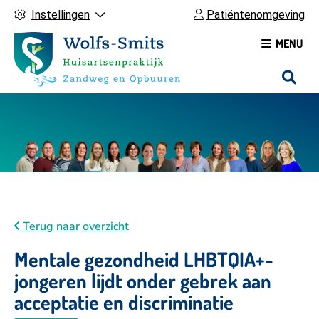
Instellingen
Patiëntenomgeving
MENU
H
o
o
f
d
m
e
n
u
Terug naar overzicht
Mentale gezondheid LHBTQIA+-
jongeren lijdt onder gebrek aan
acceptatie en discriminatie