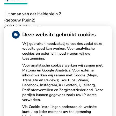
J. Homan van der Heideplein 2
(gebouw Plein2)
3604 DK Maarssen
T:
0346-561269
Deze website gebruikt cookies
Wij gebruiken noodzakelijke cookies zodat deze
website goed kan werken. Voor analytische
cookies en externe inhoud vragen wij uw
Uw toestemming EPD
toestemming.
Voor analytische cookies werken wij samen met
Matomo en Google Analytics. Voor externe
Online toestemming voor gebruik Elektronisch Patiënten
inhoud werken wij samen met Google (Maps,
Dossier (EPD)? ... Dat kan, u kunt het regelen via de
Translate en Reviews), YouTube, Vimeo,
button.
Facebook, Instagram, X (Twitter), Qualizorg,
Patiëntenvertellen en ZorgkaartNederland. Deze
partijen kunnen gegevens zoals uw IP-adres
Het formulier mag u ook bij ons inleveren.
verwerken.
Via Cookie-instellingen onderaan de website
kunt u op ieder moment uw toestemming