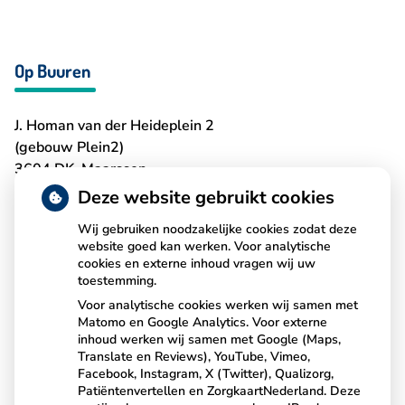
Op Buuren
J. Homan van der Heideplein 2
(gebouw Plein2)
3604 DK Maarssen
T:
0346-561269
Deze website gebruikt cookies
Wij gebruiken noodzakelijke cookies zodat deze
website goed kan werken. Voor analytische
cookies en externe inhoud vragen wij uw
Uw toestemming EPD
toestemming.
Voor analytische cookies werken wij samen met
Matomo en Google Analytics. Voor externe
Online toestemming voor gebruik Elektronisch Patiënten
inhoud werken wij samen met Google (Maps,
Dossier (EPD)? ... Dat kan, u kunt het regelen via de
Translate en Reviews), YouTube, Vimeo,
button.
Facebook, Instagram, X (Twitter), Qualizorg,
Patiëntenvertellen en ZorgkaartNederland. Deze