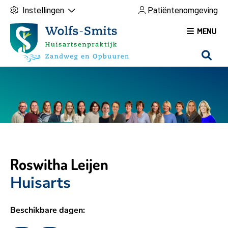
Instellingen
Patiëntenomgeving
MENU
H
o
o
f
d
m
e
n
u
Roswitha Leijen
Huisarts
Beschikbare dagen: